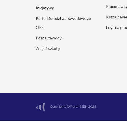
Pracodawc
Inicjatywy
Kształcen
Portal Doradztwa zawodowego
ORE
Legitna pra
Poznaj zawody
Znajdź szkołę
Copyrights © Portal MEN 2026