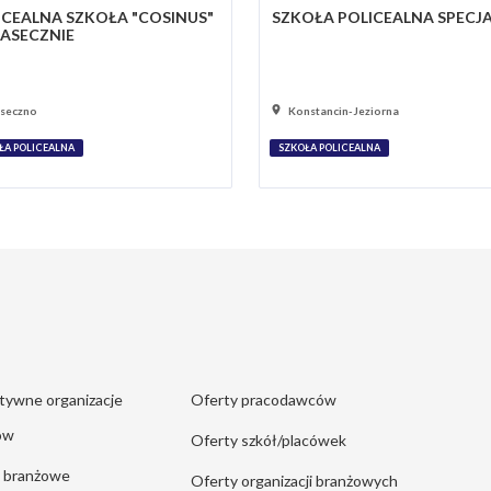
ICEALNA SZKOŁA "COSINUS"
SZKOŁA POLICEALNA SPECJ
IASECZNIE
aseczno
Konstancin-Jeziorna
ŁA POLICEALNA
SZKOŁA POLICEALNA
tywne organizacje
Oferty pracodawców
ów
Oferty szkół/placówek
e branżowe
Oferty organizacji branżowych