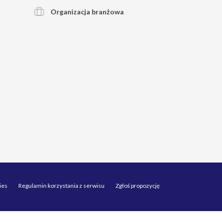
Organizacja branżowa
ies
Regulamin korzystania z serwisu
Zgłoś propozycję