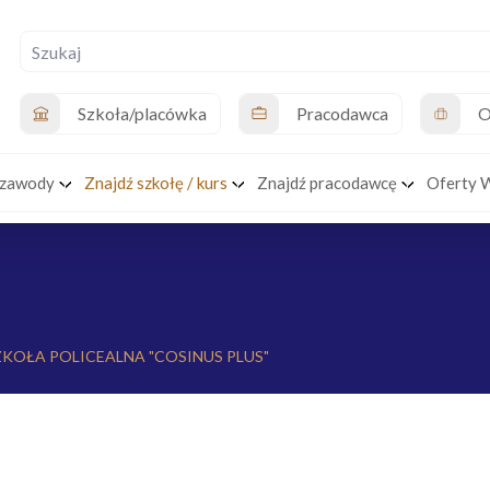
Szkoła/placówka
Pracodawca
O
 zawody
Znajdź szkołę / kurs
Znajdź pracodawcę
Oferty 
ZKOŁA POLICEALNA "COSINUS PLUS"