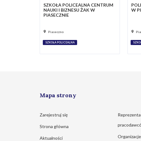
SZKOŁA POLICEALNA CENTRUM
POL
NAUKI I BIZNESU ŻAK W
W P
PIASECZNIE
Piaseczno
Pi
SZKOŁA POLICEALNA
SZKO
Mapa strony
Zarejestruj się
Reprezenta
pracodawc
Strona główna
Organizacj
Aktualności