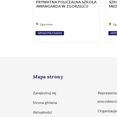
PRYWATNA POLICEALNA SZKOŁA
SZK
AWANGARDA W ZGORZELCU
MED
Zgorzelec
Zg
SZKOŁA POLICEALNA
SZKO
Mapa strony
Zarejestruj się
Reprezenta
pracodawc
Strona główna
Organizacj
Aktualności