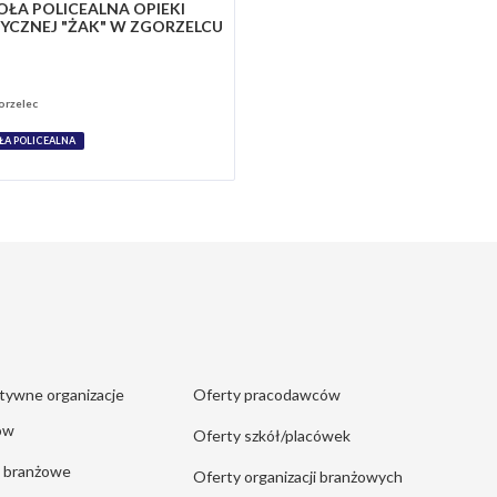
OŁA POLICEALNA OPIEKI
YCZNEJ "ŻAK" W ZGORZELCU
orzelec
ŁA POLICEALNA
tywne organizacje
Oferty pracodawców
ów
Oferty szkół/placówek
e branżowe
Oferty organizacji branżowych