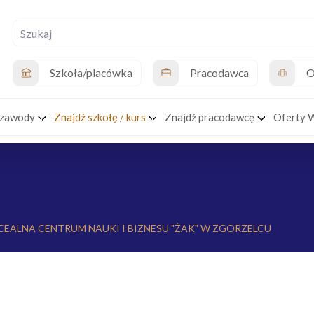
Szkoła/placówka
Pracodawca
O
 zawody
Znajdź szkołę / kurs
Znajdź pracodawcę
Oferty 
CEALNA CENTRUM NAUKI I BIZNESU "ŻAK" W ZGORZELCU