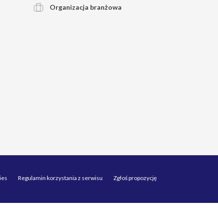
Organizacja branżowa
ies
Regulamin korzystania z serwisu
Zgłoś propozycję