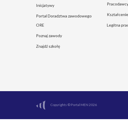
Pracodawc
Inicjatywy
Kształcen
Portal Doradztwa zawodowego
ORE
Legitna pra
Poznaj zawody
Znajdź szkołę
Copyrights © Portal MEN 2026