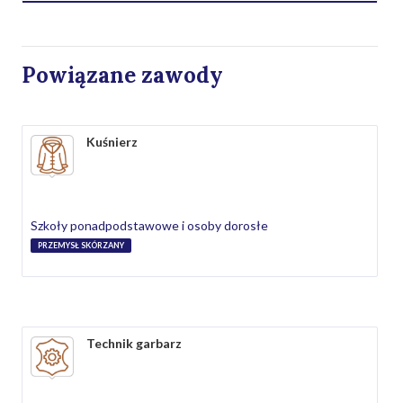
Powiązane zawody
Kuśnierz
Szkoły ponadpodstawowe i osoby dorosłe
PRZEMYSŁ SKÓRZANY
Technik garbarz