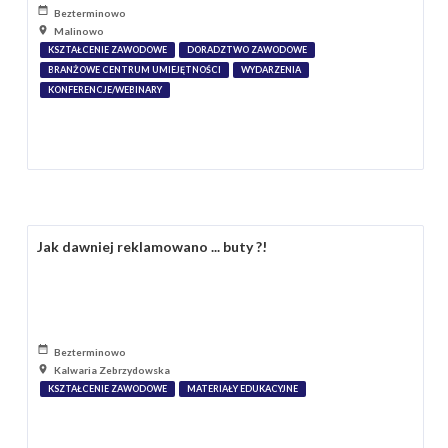
Bezterminowo
Malinowo
KSZTAŁCENIE ZAWODOWE
DORADZTWO ZAWODOWE
BRANŻOWE CENTRUM UMIEJĘTNOŚCI
WYDARZENIA
KONFERENCJE/WEBINARY
Jak dawniej reklamowano ... buty ?!
Bezterminowo
Kalwaria Zebrzydowska
KSZTAŁCENIE ZAWODOWE
MATERIAŁY EDUKACYJNE