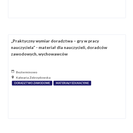
„Praktyczny wymiar doradztwa – gry w pracy
nauczyciela” - materiał dla nauczycieli, doradców
zawodowych, wychowawców
Bezterminowo
Kalwaria Zebrzydowska
DORADZTWO ZAWODOWE
MATERIAŁY EDUKACYJNE