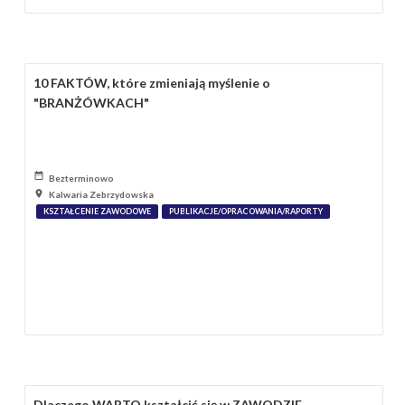
10 FAKTÓW, które zmieniają myślenie o
"BRANŻÓWKACH"
Bezterminowo
Kalwaria Zebrzydowska
KSZTAŁCENIE ZAWODOWE
PUBLIKACJE/OPRACOWANIA/RAPORTY
Dlaczego WARTO kształcić się w ZAWODZIE