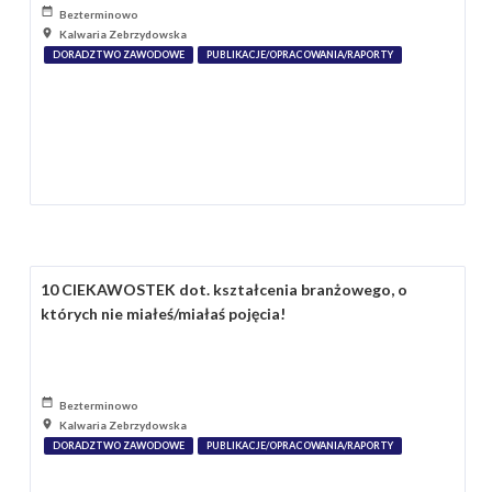
Bezterminowo
Kalwaria Zebrzydowska
DORADZTWO ZAWODOWE
PUBLIKACJE/OPRACOWANIA/RAPORTY
10 CIEKAWOSTEK dot. kształcenia branżowego, o
których nie miałeś/miałaś pojęcia!
Bezterminowo
Kalwaria Zebrzydowska
DORADZTWO ZAWODOWE
PUBLIKACJE/OPRACOWANIA/RAPORTY