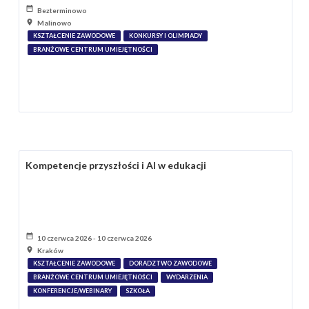
Bezterminowo
Malinowo
KSZTAŁCENIE ZAWODOWE
KONKURSY I OLIMPIADY
BRANŻOWE CENTRUM UMIEJĘTNOŚCI
Kompetencje przyszłości i AI w edukacji
10 czerwca 2026 - 10 czerwca 2026
Kraków
KSZTAŁCENIE ZAWODOWE
DORADZTWO ZAWODOWE
BRANŻOWE CENTRUM UMIEJĘTNOŚCI
WYDARZENIA
KONFERENCJE/WEBINARY
SZKOŁA