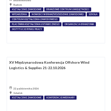
Bezterminowo
Radom
KSZTAŁCENIE ZAWODOWE
BRANŻOWE CENTRUM UMIEJĘTNOŚCI
WYDARZENIA
NOWOŚCI W BRANŻY/DZIEDZINIE ZAWODOWEJ
SZKOŁA
CENTRUM KSZTAŁCENIA ZAWODOWEGO
PLACÓWKA KSZTAŁCENIA USTAWICZNEGO
ORGANIZACJA BRANŻOWA
INSTYTUCJE RYNKU PRACY
XV Międzynarodowa Konferencja Offshore Wind
Logistics & Supplies 21-22.10.2026
22 października 2026
Gdańsk
KSZTAŁCENIE ZAWODOWE
KONFERENCJE/WEBINARY