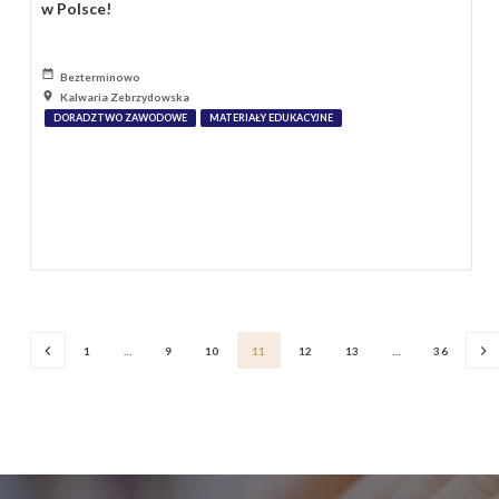
w Polsce!
Bezterminowo
Kalwaria Zebrzydowska
DORADZTWO ZAWODOWE
MATERIAŁY EDUKACYJNE
1
…
9
10
11
12
13
…
36