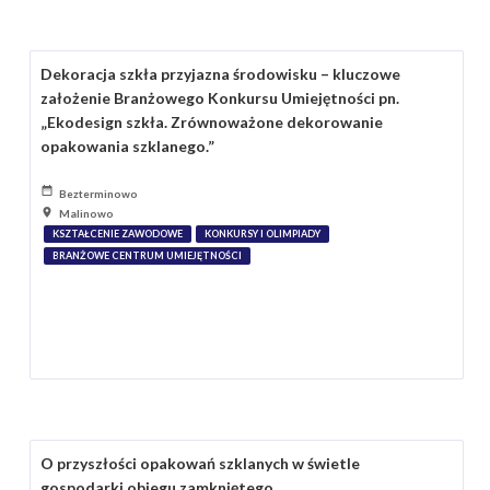
Dekoracja szkła przyjazna środowisku – kluczowe
założenie Branżowego Konkursu Umiejętności pn.
„Ekodesign szkła. Zrównoważone dekorowanie
opakowania szklanego.”
Bezterminowo
Malinowo
KSZTAŁCENIE ZAWODOWE
KONKURSY I OLIMPIADY
BRANŻOWE CENTRUM UMIEJĘTNOŚCI
O przyszłości opakowań szklanych w świetle
gospodarki obiegu zamkniętego