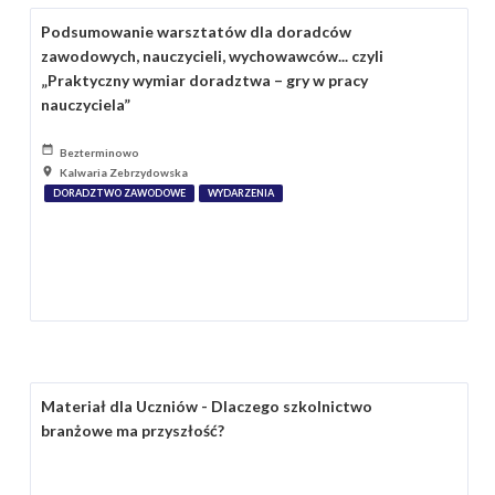
Podsumowanie warsztatów dla doradców
zawodowych, nauczycieli, wychowawców... czyli
„Praktyczny wymiar doradztwa – gry w pracy
nauczyciela”
Bezterminowo
Kalwaria Zebrzydowska
DORADZTWO ZAWODOWE
WYDARZENIA
Materiał dla Uczniów - Dlaczego szkolnictwo
branżowe ma przyszłość?