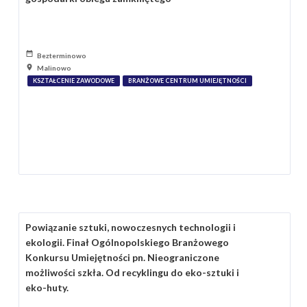
Bezterminowo
Malinowo
KSZTAŁCENIE ZAWODOWE
BRANŻOWE CENTRUM UMIEJĘTNOŚCI
Powiązanie sztuki, nowoczesnych technologii i
ekologii. Finał Ogólnopolskiego Branżowego
Konkursu Umiejętności pn. Nieograniczone
możliwości szkła. Od recyklingu do eko-sztuki i
eko-huty.