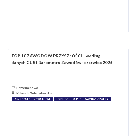
TOP 10 ZAWODÓW PRZYSZŁOŚCI - według
danych GUS i Barometru Zawodów- czerwiec 2026
Bezterminowo
Kalwaria Zebrzydowska
KSZTAŁCENIE ZAWODOWE
PUBLIKACJE/OPRACOWANIA/RAPORTY