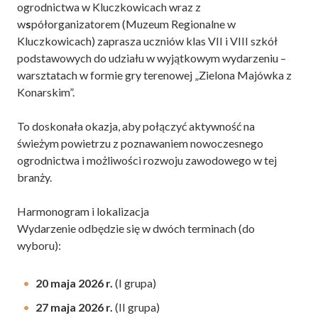
ogrodnictwa w Kluczkowicach wraz z
w
s
półorganizatorem (Muzeum Regionalne w
Kluczkowicach) zaprasza uczniów klas VII i VIII szkół
podstawowych do udziału w wyjątkowym wydarzeniu –
warsztatach w formie gry terenowej „Zielona Majówka z
Konarskim”.
To doskonała okazja, aby połączyć aktywność na
świeżym powietrzu z poznawaniem nowoczesnego
ogrodnictwa i możliwości rozwoju zawodowego w tej
branży.
Harmonogram i lokalizacja
Wydarzenie odbędzie się w dwóch terminach (do
wyboru):
20 maja 2026 r.
(I grupa)
27 maja 2026 r.
(II grupa)