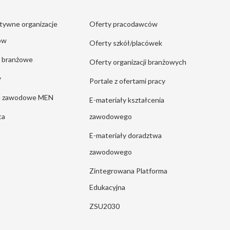
tywne organizacje
Oferty pracodawców
ów
Oferty szkół/placówek
e branżowe
Oferty organizacji branżowych
y
Portale z ofertami pracy
ie zawodowe MEN
E-materiały kształcenia
ca
zawodowego
E-materiały doradztwa
zawodowego
Zintegrowana Platforma
Edukacyjna
ZSU2030