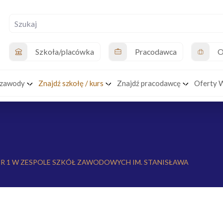
Szkoła/placówka
Pracodawca
O
 zawody
Znajdź szkołę / kurs
Znajdź pracodawcę
Oferty 
R 1 W ZESPOLE SZKÓŁ ZAWODOWYCH IM. STANISŁAWA