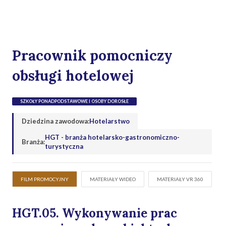
Pracownik pomocniczy
obsługi hotelowej
SZKOŁY PONADPODSTAWOWE I OSOBY DOROSŁE
Dziedzina zawodowa:
Hotelarstwo
HGT - branża hotelarsko-gastronomiczno-
Branża:
turystyczna
FILM PROMOCYJNY
MATERIAŁY WIDEO
MATERIAŁY VR 360
HGT.05. Wykonywanie prac