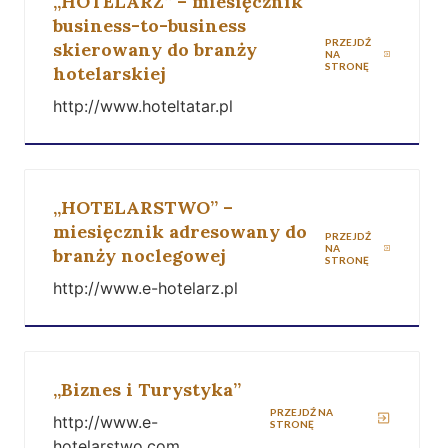
„HOTELARZ” – miesięcznik
business-to-business
PRZEJDŹ
skierowany do branży
NA
STRONĘ
hotelarskiej
http://www.hoteltatar.pl
„HOTELARSTWO” –
miesięcznik adresowany do
PRZEJDŹ
NA
branży noclegowej
STRONĘ
http://www.e-hotelarz.pl
„Biznes i Turystyka”
PRZEJDŹ NA
http://www.e-
STRONĘ
hotelarstwo.com