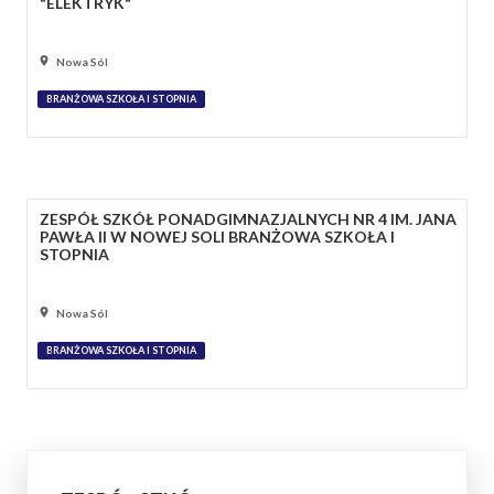
"ELEKTRYK"
Nowa Sól
BRANŻOWA SZKOŁA I STOPNIA
ZESPÓŁ SZKÓŁ PONADGIMNAZJALNYCH NR 4 IM. JANA
PAWŁA II W NOWEJ SOLI BRANŻOWA SZKOŁA I
STOPNIA
Nowa Sól
BRANŻOWA SZKOŁA I STOPNIA