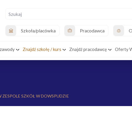
Szkoła/placówka
Pracodawca
O
 zawody
Znajdź szkołę / kurs
Znajdź pracodawcę
Oferty 
 ZESPOLE SZKÓŁ W DOWSPUDZIE